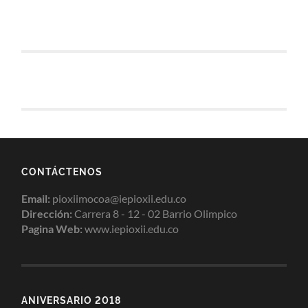
CONTÁCTENOS
Email:
pioxiimocoa@iepioxii.edu.co
Dirección:
Carrera 8 - 12 - 02 Barrio Olimpico
Pagina Web:
www.iepioxii.edu.co
ANIVERSARIO 2018