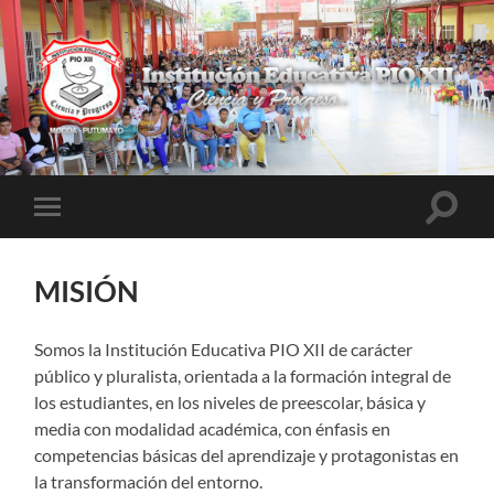
INSTITUCIÓN
EDUCATIVA
PIO
XII
Altern
Alternar
el
el
campo
menú
de
móvil
búsqu
MISIÓN
Somos la Institución Educativa PIO XII de carácter
público y pluralista, orientada a la formación integral de
los estudiantes, en los niveles de preescolar, básica y
media con modalidad académica, con énfasis en
competencias básicas del aprendizaje y protagonistas en
la transformación del entorno.