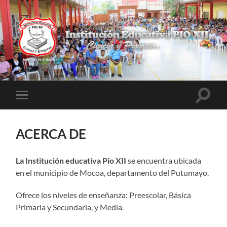
INSTITUCIÓN
EDUCATIVA
PIO
XII
Altern
Alternar
el
el
campo
menú
de
móvil
búsqu
ACERCA DE
La Institución educativa Pio XII
se encuentra ubicada
en el municipio de Mocoa, departamento del Putumayo.
Ofrece los niveles de enseñanza: Preescolar, Básica
Primaria y Secundaria, y Media.